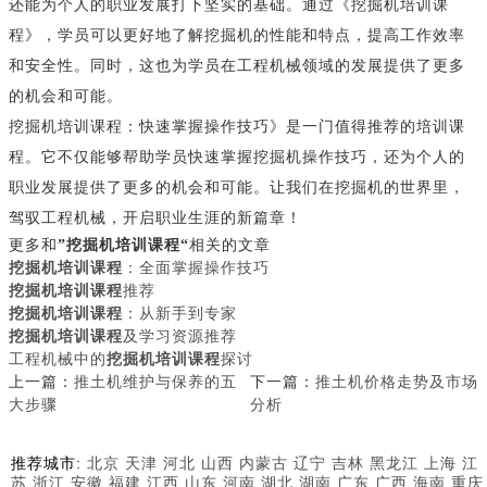
还能为个人的职业发展打下坚实的基础。通过《挖掘机培训课
程》，学员可以更好地了解挖掘机的性能和特点，提高工作效率
和安全性。同时，这也为学员在工程机械领域的发展提供了更多
的机会和可能。
挖掘机培训课程：快速掌握操作技巧》是一门值得推荐的培训课
程。它不仅能够帮助学员快速掌握挖掘机操作技巧，还为个人的
职业发展提供了更多的机会和可能。让我们在挖掘机的世界里，
驾驭工程机械，开启职业生涯的新篇章！
更多和
”挖掘机培训课程“
相关的文章
挖掘机培训课程
：全面掌握操作技巧
挖掘机培训课程
推荐
挖掘机培训课程
：从新手到专家
挖掘机培训课程
及学习资源推荐
工程机械中的
挖掘机培训课程
探讨
上一篇：
推土机维护与保养的五
下一篇：
推土机价格走势及市场
大步骤
分析
推荐城市:
北京
天津
河北
山西
内蒙古
辽宁
吉林
黑龙江
上海
江
苏
浙江
安徽
福建
江西
山东
河南
湖北
湖南
广东
广西
海南
重庆