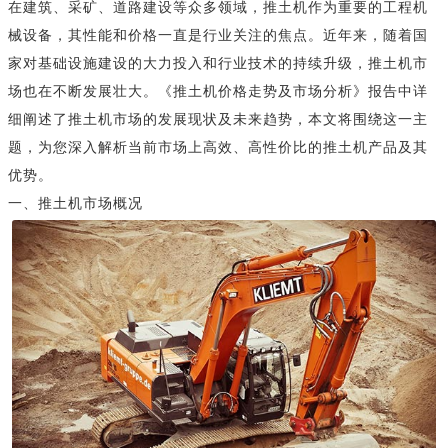
在建筑、采矿、道路建设等众多领域，推土机作为重要的工程机
械设备，其性能和价格一直是行业关注的焦点。近年来，随着国
家对基础设施建设的大力投入和行业技术的持续升级，推土机市
场也在不断发展壮大。《推土机价格走势及市场分析》报告中详
细阐述了推土机市场的发展现状及未来趋势，本文将围绕这一主
题，为您深入解析当前市场上高效、高性价比的推土机产品及其
优势。
一、推土机市场概况