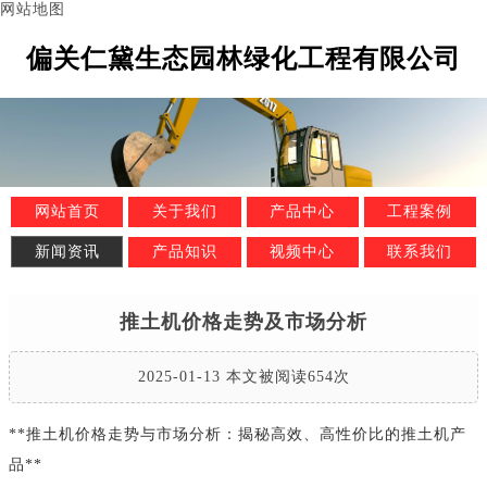
网站地图
偏关仁黛生态园林绿化工程有限公司
网站首页
关于我们
产品中心
工程案例
新闻资讯
产品知识
视频中心
联系我们
推土机价格走势及市场分析
2025-01-13 本文被阅读654次
**推土机价格走势与市场分析：揭秘高效、高性价比的推土机产
品**