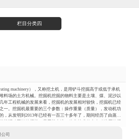
栏目分类四
ating machinery），又称挖土机，是用铲斗挖掘高于或低于承机
堆料场的土方机械。挖掘机挖掘的物料主要是土壤、煤、泥沙以
几年工程机械的发展来看，挖掘机的发展相对较快，挖掘机已经
之一。挖掘机最重要的三个参数：操作重量（质量），发动机功
的，从发明到2013年已经有一百三十多年了，期间经历了由蒸汽
燃机驱动回转挖掘机、应用机电液一体化技术的全自动液压挖掘
机由法国波克兰工厂发明成功。由...
限公司