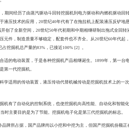
年了，期间经历了由蒸汽驱动斗回转挖掘机到电力驱动和内燃机驱动回
液压技术的应用，20世纪40年代有了在拖拉机上配装液压反铲地悬
展领域开创了全新空间，20世纪50年代初期和中期相继研制出拖式全
压元件，制造质量不够稳定，配套件也不齐全。从20世纪60年代起
占挖掘机总产量的83%，已接近100% [2] 。
合适的电动装置，于是各种挖掘机产品相继诞生。1899年，第一台
是第一代挖掘机。
科学适用的传动装置，液压传动代替机械传动是挖掘机技术上的一次大
掘机有了自动化的控制系统，也使挖掘机向高性能、自动化和智能化方
右，当时主要目的是为了节能。挖掘机电子化是第三代挖掘机的标志。
品牌所占据，国产品牌尚以小挖和中挖为主，但国产挖掘机份额正在逐步