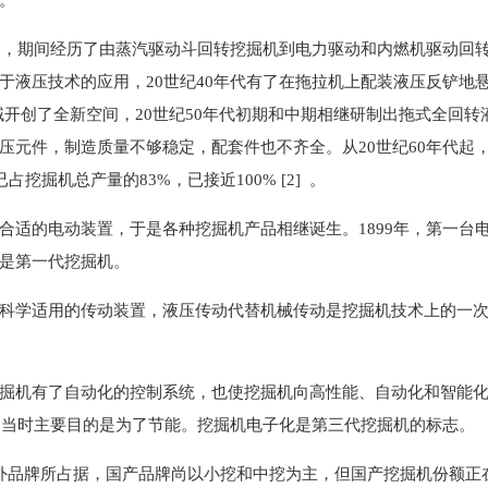
年了，期间经历了由蒸汽驱动斗回转挖掘机到电力驱动和内燃机驱动回
液压技术的应用，20世纪40年代有了在拖拉机上配装液压反铲地悬
展领域开创了全新空间，20世纪50年代初期和中期相继研制出拖式全
压元件，制造质量不够稳定，配套件也不齐全。从20世纪60年代起
占挖掘机总产量的83%，已接近100% [2] 。
合适的电动装置，于是各种挖掘机产品相继诞生。1899年，第一台
是第一代挖掘机。
科学适用的传动装置，液压传动代替机械传动是挖掘机技术上的一次大
掘机有了自动化的控制系统，也使挖掘机向高性能、自动化和智能化方
右，当时主要目的是为了节能。挖掘机电子化是第三代挖掘机的标志。
品牌所占据，国产品牌尚以小挖和中挖为主，但国产挖掘机份额正在逐步