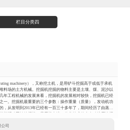
栏目分类四
ating machinery），又称挖土机，是用铲斗挖掘高于或低于承机
堆料场的土方机械。挖掘机挖掘的物料主要是土壤、煤、泥沙以
几年工程机械的发展来看，挖掘机的发展相对较快，挖掘机已经
之一。挖掘机最重要的三个参数：操作重量（质量），发动机功
的，从发明到2013年已经有一百三十多年了，期间经历了由蒸汽
燃机驱动回转挖掘机、应用机电液一体化技术的全自动液压挖掘
机由法国波克兰工厂发明成功。由...
限公司