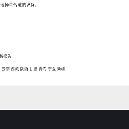
以选择最合适的设备。
析报告
州
云南
西藏
陕西
甘肃
青海
宁夏
新疆