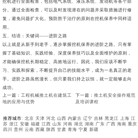
挖机进行全面检查，包括电气系统、液压系统、发动机等各个部
分。通过全面检查，可以及时发现潜在的问题并采取措施进行修
复，避免问题扩大化。预防胜于治疗的原则在挖机保养中同样适
用。
五、结语：关键词——进阶之路
以上就是从新手到老手，逐步掌握挖机保养的进阶之路。只有掌
握了基础知识、实践经验、深度保养技巧以及全面维护的原则，
才能确保挖机长期稳定、高效地运行。因此，我们应该不断学
习、实践和探索，不断提升自己的技能水平，成为一名真正的老
手。进阶之路虽然漫长，但只要我们持之以恒，就一定能够走向
成功。
上一篇：
工程机械推土机在建筑工
下一篇：
推土机安全操作规范
地的应用与优势
及培训课程
推荐城市:
北京
天津
河北
山西
内蒙古
辽宁
吉林
黑龙江
上海
江
苏
浙江
安徽
福建
江西
山东
河南
湖北
湖南
广东
广西
海南
重庆
四川
贵州
云南
西藏
陕西
甘肃
青海
宁夏
新疆