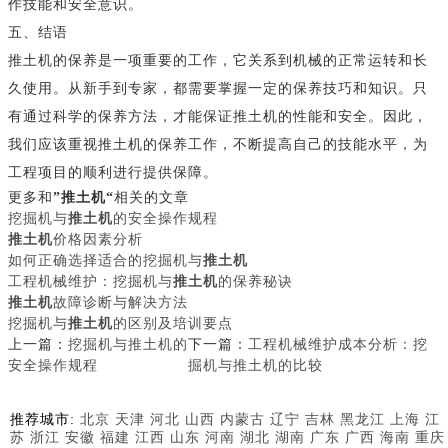
作技能和安全意识。
五、结语
推土机的保养是一项重要的工作，它关系到机械的正常运转和长
久使用。从新手到专家，都需要掌握一定的保养技巧和知识。只
有通过科学的保养方法，才能保证推土机的性能和安全。因此，
我们应该重视推土机的保养工作，不断提高自己的技能水平，为
工程项目的顺利进行提供保障。
更多和
”推土机“
相关的文章
挖掘机与
推土机
的安全操作规程
推土机
价格因素分析
如何正确选择适合的挖掘机与
推土机
工程机械维护：挖掘机与
推土机
的保养秘诀
推土机
故障诊断与解决方法
挖掘机与
推土机
的区别及培训要点
上一篇：
挖掘机与推土机的
下一篇：
工程机械维护成本分析：挖
安全操作规程
掘机与推土机的比较
推荐城市:
北京
天津
河北
山西
内蒙古
辽宁
吉林
黑龙江
上海
江
苏
浙江
安徽
福建
江西
山东
河南
湖北
湖南
广东
广西
海南
重庆