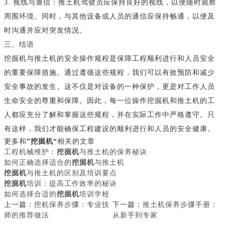
3. 视线与通信：推土机驾驶员应保持良好的视线，以便随时观察
周围环境。同时，与其他设备或人员的通信应保持畅通，以便及
时沟通并应对突发情况。
三、结语
挖掘机与推土机的安全操作规程是保障工程顺利进行和人员安全
的重要保障措施。通过遵循这些规程，我们可以有效预防和减少
安全事故的发生。这不仅是对设备的一种保护，更是对工作人员
生命安全的尊重和保障。因此，每一位操作挖掘机和推土机的工
人都应充分了解和掌握这些规程，并在实际工作中严格遵守。只
有这样，我们才能确保工程建设的顺利进行和人员的安全健康。
更多和
”挖掘机“
相关的文章
工程机械维护：
挖掘机
与推土机的保养秘诀
如何正确选择适合的
挖掘机
与推土机
挖掘机
与推土机的区别及培训要点
挖掘机
培训：提高工作效率的秘诀
如何选择合适的
挖掘机
培训学校
上一篇：
挖机保养步骤：专业技
下一篇：
推土机保养步骤手册：
师的推荐做法
从新手到专家