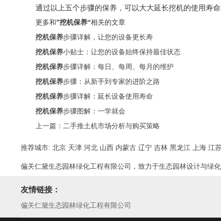
通过以上五个步骤的保养，可以大大延长挖机的使用寿命
更多和
”挖机保养“
相关的文章
挖机保养
步骤详解，让您的设备更长寿
挖机保养
小贴士：让您的设备始终保持最佳状态
挖机保养
步骤详解：每日、每周、每月的维护
挖机保养
步骤：从新手到专家的进阶之路
挖机保养
步骤详解：延长设备使用寿命
挖机保养
步骤图解：一学就会
上一篇：
二手推土机市场分析与购买策略
推荐城市:
北京
天津
河北
山西
内蒙古
辽宁
吉林
黑龙江
上海
江
偏关仁黛生态园林绿化工程有限公司，致力于生态园林设计与绿化
友情链接：
偏关仁黛生态园林绿化工程有限公司