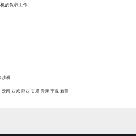
挖机的保养工作。
查步骤
州
云南
西藏
陕西
甘肃
青海
宁夏
新疆