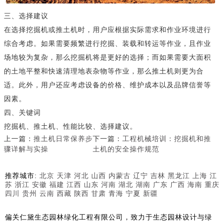
三、选择建议
在选择挖掘机或推土机时，用户应根据实际需求和作业环境进行
综合考虑。如果需要频繁进行挖掘、装载和转运等作业，且作业
场地较为复杂，那么挖掘机将是更好的选择；而如果需要大面积
的土地平整和快速清理地表杂物等作业，那么推土机则更为合
适。此外，用户还应考虑设备的价格、维护成本以及品牌信誉等
因素。
四、关键词
挖掘机、推土机、性能比较、选择建议。
上一篇：
推土机日常保养步
下一篇：
工程机械培训：挖掘机和推
骤详解与实操
土机的安全操作规范
推荐城市:
北京
天津
河北
山西
内蒙古
辽宁
吉林
黑龙江
上海
江
苏
浙江
安徽
福建
江西
山东
河南
湖北
湖南
广东
广西
海南
重庆
四川
贵州
云南
西藏
陕西
甘肃
青海
宁夏
新疆
偏关仁黛生态园林绿化工程有限公司，致力于生态园林设计与绿