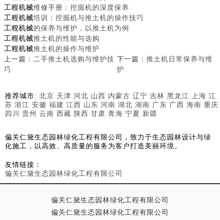
工程机械
维修手册：挖掘机的深度保养
工程机械
培训：挖掘机与推土机的操作技巧
工程机械
的保养与维护，以推土机为例
工程机械
推土机的性能与选购
工程机械
推土机的操作与维护
上一篇：
二手推土机选购与维护技
下一篇：
推土机日常保养与维
巧
护
推荐城市:
北京
天津
河北
山西
内蒙古
辽宁
吉林
黑龙江
上海
江
苏
浙江
安徽
福建
江西
山东
河南
湖北
湖南
广东
广西
海南
重庆
四川
贵州
云南
西藏
陕西
甘肃
青海
宁夏
新疆
偏关仁黛生态园林绿化工程有限公司，致力于生态园林设计与绿
化施工，以高效、高质量的服务为客户打造美丽环境。
友情链接：
偏关仁黛生态园林绿化工程有限公司
偏关仁黛生态园林绿化工程有限公司
偏关仁黛生态园林绿化工程有限公司