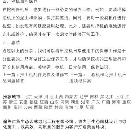
四、停机后的保养
在挖机停机后，也要进行一些必要的保养工作。例如，要清理掉
挖机上的泥土和杂物，保持其整洁。同时，要对一些易损件进行
检查，如发现有问题应及时处理。此外，还要对挖机的电池进行
充电或维护，确保其在下一次启动时能够正常工作。
五、总结
通过以上的分享，我们可以看出挖机日常使用中的保养工作是十
分重要的。只有做好这些保养工作，才能确保挖机的正常运行和
延长其使用寿命。关键词：挖机、日常使用、保养知识。
上一篇：
推土机配件更换及维修常
下一篇：
工程机械之推土机应
见问题解答
用领域探索
推荐城市:
北京
天津
河北
山西
内蒙古
辽宁
吉林
黑龙江
上海
江
苏
浙江
安徽
福建
江西
山东
河南
湖北
湖南
广东
广西
海南
重庆
四川
贵州
云南
西藏
陕西
甘肃
青海
宁夏
新疆
偏关仁黛生态园林绿化工程有限公司，致力于生态园林设计与绿
化施工，以高效、高质量的服务为客户打造美丽环境。