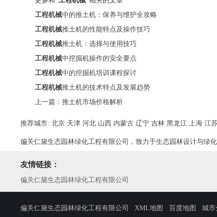
更多和
”工程机械“
相关的文章
工程机械
中的推土机：保养与维护全攻略
工程机械
推土机的性能特点及操作技巧
工程机械
推土机：选择与使用技巧
工程机械
中挖掘机操作的安全要点
工程机械
中的挖掘机培训课程探讨
工程机械
推土机的技术特点及发展趋势
上一篇：
推土机市场价格解析
推荐城市:
北京
天津
河北
山西
内蒙古
辽宁
吉林
黑龙江
上海
江
偏关仁黛生态园林绿化工程有限公司，致力于生态园林设计与绿化
友情链接：
偏关仁黛生态园林绿化工程有限公司
偏关仁黛生态园林绿化工程有限公司
XML地图
百度地图
城市