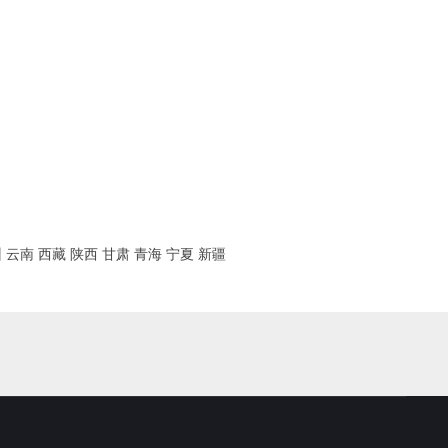
州
云南
西藏
陕西
甘肃
青海
宁夏
新疆