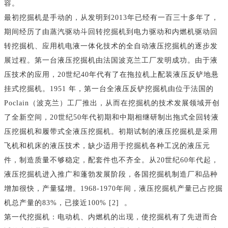
容。
最初挖掘机是手动的，从发明到2013年已经有一百三十多年了，
期间经历了由蒸汽驱动斗回转挖掘机到电力驱动和内燃机驱动回
转挖掘机、应用机电液一体化技术的全自动液压挖掘机的逐步发
展过程。第一台液压挖掘机由法国波克兰工厂发明成功。由于液
压技术的应用，20世纪40年代有了在拖拉机上配装液压反铲地悬
挂式挖掘机。1951 年，第一台全液压反铲挖掘机由位于法国的
Poclain（波克兰）工厂推出，从而在挖掘机的技术发展领域开创
了全新空间，20世纪50年代初期和中期相继研制出拖式全回转液
压挖掘机和履带式全液压挖掘机。初期试制的液压挖掘机是采用
飞机和机床的液压技术，缺少适用于挖掘机各种工况的液压元
件，制造质量不够稳定，配套件也不齐全。从20世纪60年代起，
液压挖掘机进入推广和蓬勃发展阶段，各国挖掘机制造厂和品种
增加很快，产量猛增。1968-1970年间，液压挖掘机产量已占挖掘
机总产量的83%，已接近100% [2] 。
第一代挖掘机：电动机、内燃机的出现，使挖掘机有了先进而合