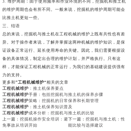
3. 维护周期：由于使用频率和作业环境的不同，挖掘机和推土机
的维护周期也会有所不同。一般来说，挖掘机的维护周期可能会
比推土机更短一些。
三、结语
总的来说，挖掘机与推土机在工程机械的维护上既有共性也有差
异。对于操作者来说，了解并掌握这两种机械的维护知识，是保
证设备正常运行、延长使用寿命的关键。因此，我们需要根据设
备的具体情况，制定出合理的维护计划，并严格执行。只有这
样，才能保证工程机械的正常运行，为我们的基础建设提供强有
力的支持。
更多和
”工程机械维护“
相关的文章
工程机械维护
：推土机保养要点
工程机械维护
手册：包括挖掘机与推土机的保养步骤
工程机械维护
策略：挖掘机的日常保养和长期管理
工程机械维护
：推土机保养知识普及
工程机械维护
成本分析：挖掘机与推土机的比较
上一篇：
挖掘机操作安全培训：避
下一篇：
挖掘机与推土机：性
免事故从培训开始
能比较与选择建议