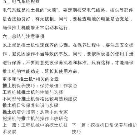
五、电气系统检查
电气系统是推土机的“大脑”。要定期检查电气线路、插头等部件
是否接触良好，有无破损。同时，要检查电池的电量是否充足，
确保推土机能够正常启动和运行。
六、总结与注意事项
以上就是推土机快速保养的步骤。在保养过程中，要注意安全操
作，避免因操作不当导致的事故。同时，要按照设备的使用手册
进行保养，不要随意更改保养流程和标准。只有这样，才能确保
推土机的性能稳定，延长其使用寿命。
更多和
”推土机“
相关的文章
推土机
保养技巧：保持最佳工作状态
工程机械
推土机
的性能与选择
不同型号
推土机
价格比较与选购建议
推土机
日常保养知识与步骤
推土机
培训指南：从新手到专家
挖掘机与
推土机
的操作比较研究
上一篇：
工程机械中的挖土机技
下一篇：
挖掘机日常保养与维护
术发展
技巧