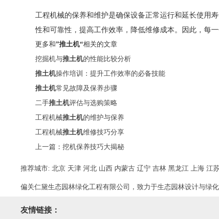
工程机械的保养和维护是确保设备正常运行和延长使用寿
性和可靠性，提高工作效率，降低维修成本。因此，每一
更多和
”推土机“
相关的文章
挖掘机与
推土机
的性能比较分析
推土机
操作培训：提升工作效率的必备技能
推土机
常见故障及保养步骤
二手
推土机
评估与选购策略
工程机械
推土机
的维护与保养
工程机械
推土机
维修技巧分享
上一篇：
挖机保养技巧大揭秘
推荐城市:
北京
天津
河北
山西
内蒙古
辽宁
吉林
黑龙江
上海
江
偏关仁黛生态园林绿化工程有限公司，致力于生态园林设计与绿化
友情链接：