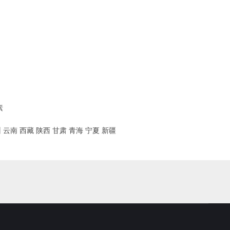
素
州
云南
西藏
陕西
甘肃
青海
宁夏
新疆