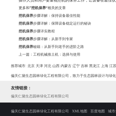
操作人员和用户要重视挖机的保养工作，让设备在最佳状
更多和
”挖机保养“
相关的文章
挖机保养
步骤详解：保持设备最佳性能
挖机保养
步骤详解：保障设备稳定运行的秘诀
挖机保养
步骤详实教程
挖机保养
步骤详解：从新手到专家
挖机保养
秘籍：从新手到老手的进阶之路
上一篇：
工程机械推土机：选择与使用
推荐城市:
北京
天津
河北
山西
内蒙古
辽宁
吉林
黑龙江
上海
江
偏关仁黛生态园林绿化工程有限公司，致力于生态园林设计与绿化
友情链接：
偏关仁黛生态园林绿化工程有限公司
偏关仁黛生态园林绿化工程有限公司
XML地图
百度地图
城市