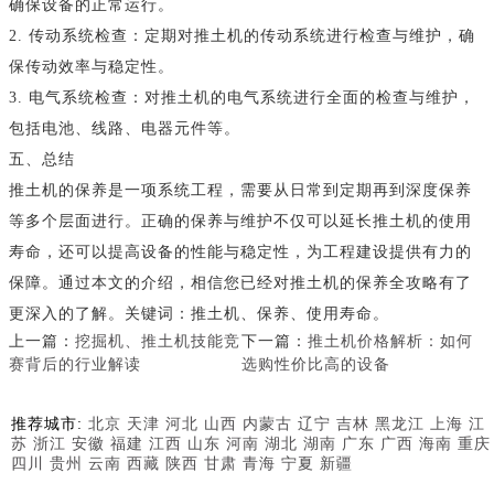
确保设备的正常运行。
2. 传动系统检查：定期对推土机的传动系统进行检查与维护，确
保传动效率与稳定性。
3. 电气系统检查：对推土机的电气系统进行全面的检查与维护，
包括电池、线路、电器元件等。
五、总结
推土机的保养是一项系统工程，需要从日常到定期再到深度保养
等多个层面进行。正确的保养与维护不仅可以延长推土机的使用
寿命，还可以提高设备的性能与稳定性，为工程建设提供有力的
保障。通过本文的介绍，相信您已经对推土机的保养全攻略有了
更深入的了解。关键词：推土机、保养、使用寿命。
上一篇：
挖掘机、推土机技能竞
下一篇：
推土机价格解析：如何
赛背后的行业解读
选购性价比高的设备
推荐城市:
北京
天津
河北
山西
内蒙古
辽宁
吉林
黑龙江
上海
江
苏
浙江
安徽
福建
江西
山东
河南
湖北
湖南
广东
广西
海南
重庆
四川
贵州
云南
西藏
陕西
甘肃
青海
宁夏
新疆