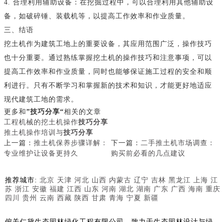
4. 合理利用辅助设备：在挖掘过程中，可以合理利用其他辅助设
备，如破碎锤、装载机等，以提高工作效率和作业质量。
三、结语
挖土机作为建筑工地上的重要设备，其应用范围广泛，操作技巧
也十分重要。通过熟练掌握挖土机的操作技巧和注意事项，可以
提高工作效率和作业质量，同时也能够保证施工过程的安全和顺
利进行。只有不断学习和掌握新的技术和知识，才能更好地适应
现代建筑工地的需求。
更多和
”技巧分享“
相关的文章
工程机械的挖土机操作
技巧分享
推土机操作培训与
技巧分享
上一篇：
推土机保养步骤详解：
下一篇：
二手推土机市场调查：
专业维护让设备更持久
购买前必看的几点建议
推荐城市:
北京
天津
河北
山西
内蒙古
辽宁
吉林
黑龙江
上海
江
苏
浙江
安徽
福建
江西
山东
河南
湖北
湖南
广东
广西
海南
重庆
四川
贵州
云南
西藏
陕西
甘肃
青海
宁夏
新疆
偏关仁黛生态园林绿化工程有限公司，致力于生态园林设计与绿