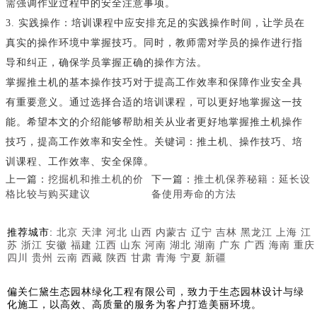
需强调作业过程中的安全注意事项。
3. 实践操作：培训课程中应安排充足的实践操作时间，让学员在
真实的操作环境中掌握技巧。同时，教师需对学员的操作进行指
导和纠正，确保学员掌握正确的操作方法。
掌握推土机的基本操作技巧对于提高工作效率和保障作业安全具
有重要意义。通过选择合适的培训课程，可以更好地掌握这一技
能。希望本文的介绍能够帮助相关从业者更好地掌握推土机操作
技巧，提高工作效率和安全性。关键词：推土机、操作技巧、培
训课程、工作效率、安全保障。
上一篇：
挖掘机和推土机的价
下一篇：
推土机保养秘籍：延长设
格比较与购买建议
备使用寿命的方法
推荐城市:
北京
天津
河北
山西
内蒙古
辽宁
吉林
黑龙江
上海
江
苏
浙江
安徽
福建
江西
山东
河南
湖北
湖南
广东
广西
海南
重庆
四川
贵州
云南
西藏
陕西
甘肃
青海
宁夏
新疆
偏关仁黛生态园林绿化工程有限公司，致力于生态园林设计与绿
化施工，以高效、高质量的服务为客户打造美丽环境。