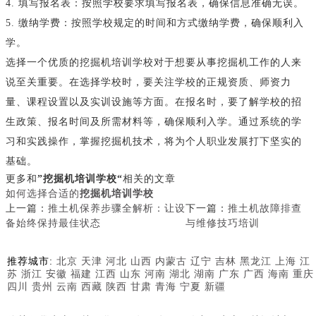
4. 填写报名表：按照学校要求填写报名表，确保信息准确无误。
5. 缴纳学费：按照学校规定的时间和方式缴纳学费，确保顺利入
学。
选择一个优质的挖掘机培训学校对于想要从事挖掘机工作的人来
说至关重要。在选择学校时，要关注学校的正规资质、师资力
量、课程设置以及实训设施等方面。在报名时，要了解学校的招
生政策、报名时间及所需材料等，确保顺利入学。通过系统的学
习和实践操作，掌握挖掘机技术，将为个人职业发展打下坚实的
基础。
更多和
”挖掘机培训学校“
相关的文章
如何选择合适的
挖掘机培训学校
上一篇：
推土机保养步骤全解析：让设
下一篇：
推土机故障排查
备始终保持最佳状态
与维修技巧培训
推荐城市:
北京
天津
河北
山西
内蒙古
辽宁
吉林
黑龙江
上海
江
苏
浙江
安徽
福建
江西
山东
河南
湖北
湖南
广东
广西
海南
重庆
四川
贵州
云南
西藏
陕西
甘肃
青海
宁夏
新疆