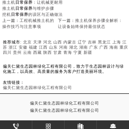
推土机
日常保养
：让机械更耐用
推土机
日常保养
与维护步骤
挖机
日常保养
的误区与正确做法
上一篇：
工程机械推土机的
下一篇：
推土机保养步骤全解析：
操作技巧与注意事项
让设备始终保持最佳状态
推荐城市:
北京
天津
河北
山西
内蒙古
辽宁
吉林
黑龙江
上海
江
苏
浙江
安徽
福建
江西
山东
河南
湖北
湖南
广东
广西
海南
重庆
四川
贵州
云南
西藏
陕西
甘肃
青海
宁夏
新疆
偏关仁黛生态园林绿化工程有限公司，致力于生态园林设计与绿
化施工，以高效、高质量的服务为客户打造美丽环境。
友情链接：
偏关仁黛生态园林绿化工程有限公司
偏关仁黛生态园林绿化工程有限公司
偏关仁黛生态园林绿化工程有限公司