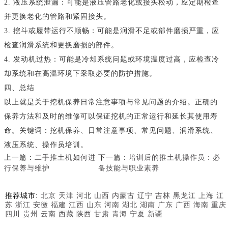
2. 液压系统泄漏：可能是液压管路老化或接头松动，应定期检查
并更换老化的管路和紧固接头。
3. 挖斗或履带运行不顺畅：可能是润滑不足或部件磨损严重，应
检查润滑系统和更换磨损的部件。
4. 发动机过热：可能是冷却系统问题或环境温度过高，应检查冷
却系统和在高温环境下采取必要的防护措施。
四、总结
以上就是关于挖机保养日常注意事项与常见问题的介绍。正确的
保养方法和及时的维修可以保证挖机的正常运行和延长其使用寿
命。关键词：挖机保养、日常注意事项、常见问题、润滑系统、
液压系统、操作员培训。
上一篇：
二手推土机如何进
下一篇：
培训后的推土机操作员：必
行保养与维护
备技能与职业素养
推荐城市:
北京
天津
河北
山西
内蒙古
辽宁
吉林
黑龙江
上海
江
苏
浙江
安徽
福建
江西
山东
河南
湖北
湖南
广东
广西
海南
重庆
四川
贵州
云南
西藏
陕西
甘肃
青海
宁夏
新疆