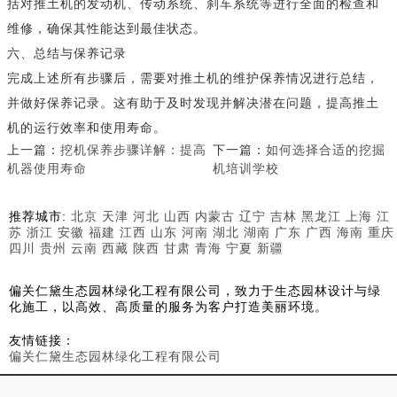
括对推土机的发动机、传动系统、刹车系统等进行全面的检查和
维修，确保其性能达到最佳状态。
六、总结与保养记录
完成上述所有步骤后，需要对推土机的维护保养情况进行总结，
并做好保养记录。这有助于及时发现并解决潜在问题，提高推土
机的运行效率和使用寿命。
上一篇：
挖机保养步骤详解：提高
下一篇：
如何选择合适的挖掘
机器使用寿命
机培训学校
推荐城市:
北京
天津
河北
山西
内蒙古
辽宁
吉林
黑龙江
上海
江
苏
浙江
安徽
福建
江西
山东
河南
湖北
湖南
广东
广西
海南
重庆
四川
贵州
云南
西藏
陕西
甘肃
青海
宁夏
新疆
偏关仁黛生态园林绿化工程有限公司，致力于生态园林设计与绿
化施工，以高效、高质量的服务为客户打造美丽环境。
友情链接：
偏关仁黛生态园林绿化工程有限公司