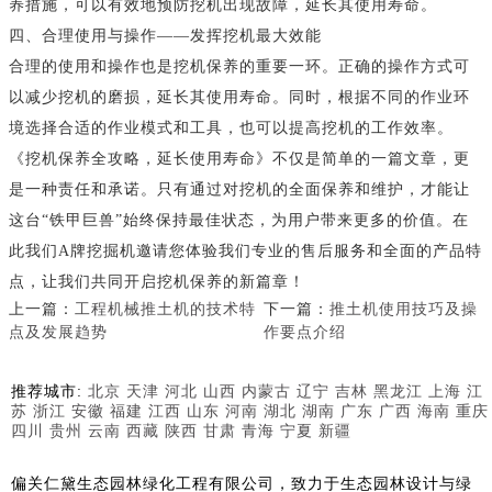
养措施，可以有效地预防挖机出现故障，延长其使用寿命。
四、合理使用与操作——发挥挖机最大效能
合理的使用和操作也是挖机保养的重要一环。正确的操作方式可
以减少挖机的磨损，延长其使用寿命。同时，根据不同的作业环
境选择合适的作业模式和工具，也可以提高挖机的工作效率。
《挖机保养全攻略，延长使用寿命》不仅是简单的一篇文章，更
是一种责任和承诺。只有通过对挖机的全面保养和维护，才能让
这台“铁甲巨兽”始终保持最佳状态，为用户带来更多的价值。在
此我们A牌挖掘机邀请您体验我们专业的售后服务和全面的产品特
点，让我们共同开启挖机保养的新篇章！
上一篇：
工程机械推土机的技术特
下一篇：
推土机使用技巧及操
点及发展趋势
作要点介绍
推荐城市:
北京
天津
河北
山西
内蒙古
辽宁
吉林
黑龙江
上海
江
苏
浙江
安徽
福建
江西
山东
河南
湖北
湖南
广东
广西
海南
重庆
四川
贵州
云南
西藏
陕西
甘肃
青海
宁夏
新疆
偏关仁黛生态园林绿化工程有限公司，致力于生态园林设计与绿