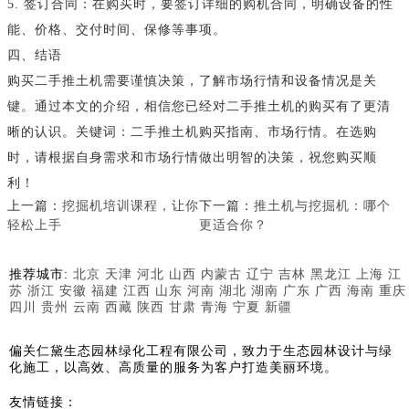
5. 签订合同：在购买时，要签订详细的购机合同，明确设备的性
能、价格、交付时间、保修等事项。
四、结语
购买二手推土机需要谨慎决策，了解市场行情和设备情况是关
键。通过本文的介绍，相信您已经对二手推土机的购买有了更清
晰的认识。关键词：二手推土机购买指南、市场行情。在选购
时，请根据自身需求和市场行情做出明智的决策，祝您购买顺
利！
上一篇：
挖掘机培训课程，让你
下一篇：
推土机与挖掘机：哪个
轻松上手
更适合你？
推荐城市:
北京
天津
河北
山西
内蒙古
辽宁
吉林
黑龙江
上海
江
苏
浙江
安徽
福建
江西
山东
河南
湖北
湖南
广东
广西
海南
重庆
四川
贵州
云南
西藏
陕西
甘肃
青海
宁夏
新疆
偏关仁黛生态园林绿化工程有限公司，致力于生态园林设计与绿
化施工，以高效、高质量的服务为客户打造美丽环境。
友情链接：