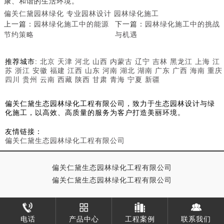
康、和谐的生活环境。
偏关仁黛园林绿化
专业园林设计
园林绿化施工
上一篇：
园林绿化施工中的能源
下一篇：
园林绿化施工中的挑战
节约策略
与机遇
推荐城市:
北京
天津
河北
山西
内蒙古
辽宁
吉林
黑龙江
上海
江
苏
浙江
安徽
福建
江西
山东
河南
湖北
湖南
广东
广西
海南
重庆
四川
贵州
云南
西藏
陕西
甘肃
青海
宁夏
新疆
偏关仁黛生态园林绿化工程有限公司，致力于生态园林设计与绿
化施工，以高效、高质量的服务为客户打造美丽环境。
友情链接：
偏关仁黛生态园林绿化工程有限公司
偏关仁黛生态园林绿化工程有限公司
偏关仁黛生态园林绿化工程有限公司
电话
产品中心
工程案例
联系我们