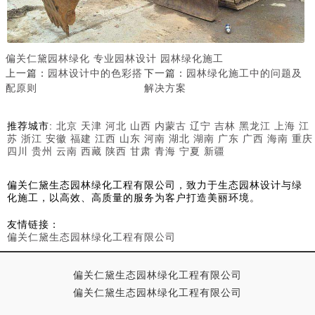
偏关仁黛园林绿化
专业园林设计
园林绿化施工
上一篇：
园林设计中的色彩搭
下一篇：
园林绿化施工中的问题及
配原则
解决方案
推荐城市:
北京
天津
河北
山西
内蒙古
辽宁
吉林
黑龙江
上海
江
苏
浙江
安徽
福建
江西
山东
河南
湖北
湖南
广东
广西
海南
重庆
四川
贵州
云南
西藏
陕西
甘肃
青海
宁夏
新疆
偏关仁黛生态园林绿化工程有限公司，致力于生态园林设计与绿
化施工，以高效、高质量的服务为客户打造美丽环境。
友情链接：
偏关仁黛生态园林绿化工程有限公司
偏关仁黛生态园林绿化工程有限公司
偏关仁黛生态园林绿化工程有限公司