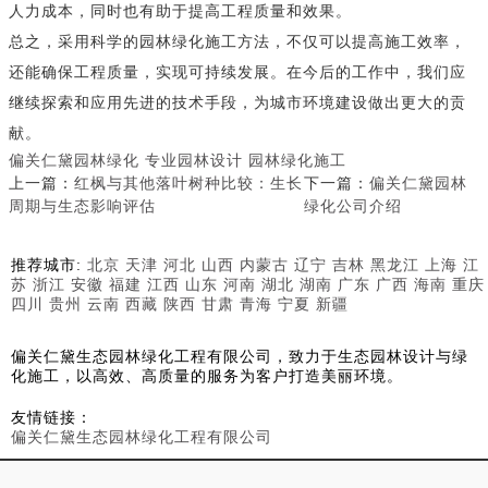
人力成本，同时也有助于提高工程质量和效果。
总之，采用科学的园林绿化施工方法，不仅可以提高施工效率，
还能确保工程质量，实现可持续发展。在今后的工作中，我们应
继续探索和应用先进的技术手段，为城市环境建设做出更大的贡
献。
偏关仁黛园林绿化
专业园林设计
园林绿化施工
上一篇：
红枫与其他落叶树种比较：生长
下一篇：
偏关仁黛园林
周期与生态影响评估
绿化公司介绍
推荐城市:
北京
天津
河北
山西
内蒙古
辽宁
吉林
黑龙江
上海
江
苏
浙江
安徽
福建
江西
山东
河南
湖北
湖南
广东
广西
海南
重庆
四川
贵州
云南
西藏
陕西
甘肃
青海
宁夏
新疆
偏关仁黛生态园林绿化工程有限公司，致力于生态园林设计与绿
化施工，以高效、高质量的服务为客户打造美丽环境。
友情链接：
偏关仁黛生态园林绿化工程有限公司