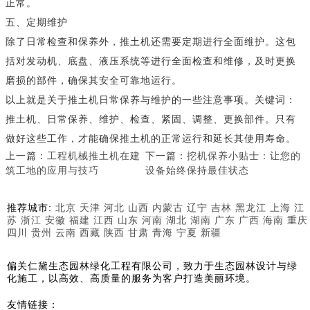
正常。
五、定期维护
除了日常检查和保养外，推土机还需要定期进行全面维护。这包
括对发动机、底盘、液压系统等进行全面检查和维修，及时更换
磨损的部件，确保其安全可靠地运行。
以上就是关于推土机日常保养与维护的一些注意事项。关键词：
推土机、日常保养、维护、检查、紧固、调整、更换部件。只有
做好这些工作，才能确保推土机的正常运行和延长其使用寿命。
上一篇：
工程机械推土机在建
下一篇：
挖机保养小贴士：让您的
筑工地的应用与技巧
设备始终保持最佳状态
推荐城市:
北京
天津
河北
山西
内蒙古
辽宁
吉林
黑龙江
上海
江
苏
浙江
安徽
福建
江西
山东
河南
湖北
湖南
广东
广西
海南
重庆
四川
贵州
云南
西藏
陕西
甘肃
青海
宁夏
新疆
偏关仁黛生态园林绿化工程有限公司，致力于生态园林设计与绿
化施工，以高效、高质量的服务为客户打造美丽环境。
友情链接：