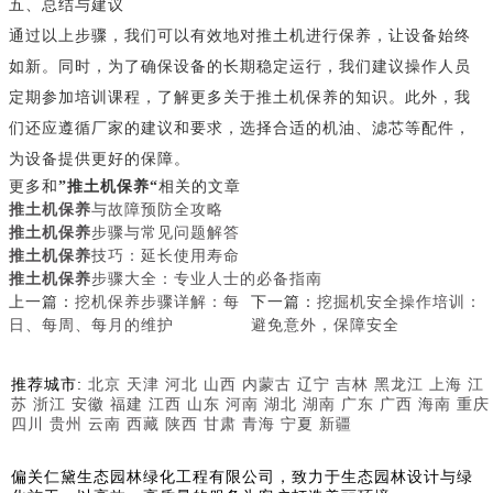
五、总结与建议
通过以上步骤，我们可以有效地对推土机进行保养，让设备始终
如新。同时，为了确保设备的长期稳定运行，我们建议操作人员
定期参加培训课程，了解更多关于推土机保养的知识。此外，我
们还应遵循厂家的建议和要求，选择合适的机油、滤芯等配件，
为设备提供更好的保障。
更多和
”推土机保养“
相关的文章
推土机保养
与故障预防全攻略
推土机保养
步骤与常见问题解答
推土机保养
技巧：延长使用寿命
推土机保养
步骤大全：专业人士的必备指南
上一篇：
挖机保养步骤详解：每
下一篇：
挖掘机安全操作培训：
日、每周、每月的维护
避免意外，保障安全
推荐城市:
北京
天津
河北
山西
内蒙古
辽宁
吉林
黑龙江
上海
江
苏
浙江
安徽
福建
江西
山东
河南
湖北
湖南
广东
广西
海南
重庆
四川
贵州
云南
西藏
陕西
甘肃
青海
宁夏
新疆
偏关仁黛生态园林绿化工程有限公司，致力于生态园林设计与绿