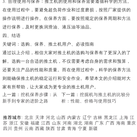
3. 合理使用与保养：推土机的使用和保养需要遵循科学的方法。
在使用过程中，要避免超负荷作业和过度磨损，按照厂家提供的
操作说明进行操作。在保养方面，要按照规定的保养周期和方法
进行保养，及时更换润滑油、液压油等油品。
四、结语
关键词：选购、保养、推土机用户、必读指南
通过以上介绍，相信大家对推土机的选购与保养有了更深入的了
解。选购一台合适的推土机，不仅需要考虑自身的需求和预算，
还要关注产品的性能和质量。而在使用过程中，科学的保养方法
则能确保推土机的稳定运行和安全作业。希望本文的介绍能对大
家有所帮助，让大家成为更专业的推土机用户。
上一篇：
挖机保养步骤：从
下一篇：
挖掘机与推土机的比较分
新手到专家的进阶之路
析：性能、价格与使用技巧
推荐城市:
北京
天津
河北
山西
内蒙古
辽宁
吉林
黑龙江
上海
江
苏
浙江
安徽
福建
江西
山东
河南
湖北
湖南
广东
广西
海南
重庆
四川
贵州
云南
西藏
陕西
甘肃
青海
宁夏
新疆