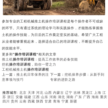
参加专业的工程机械推土机操作培训课程是每个操作者不可或缺
的环节。只有通过系统的理论学习和实践操作，才能熟练掌握推
土机的操作技能，为日后的工作奠定坚实的基础。希望广大工程
从业者能够重视起来，选择适合自己的培训课程，不断提升自己
的技能水平。
更多和
”操作培训课程“
相关的文章
推土机
操作培训课程
：提高工作效率的必备技能
挖机
操作培训课程
，助你一臂之力
工程机械推土机
操作培训课程
上一篇：
推土机日常保养的注
下一篇：
挖机保养步骤：从新手到
意事项与技巧
专家的进阶之路
推荐城市:
北京
天津
河北
山西
内蒙古
辽宁
吉林
黑龙江
上海
江
苏
浙江
安徽
福建
江西
山东
河南
湖北
湖南
广东
广西
海南
重庆
四川
贵州
云南
西藏
陕西
甘肃
青海
宁夏
新疆