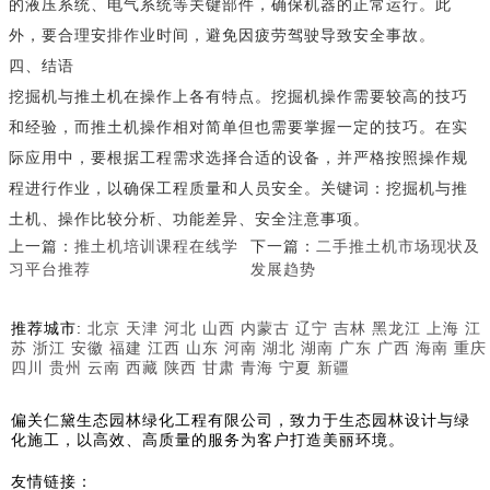
的液压系统、电气系统等关键部件，确保机器的正常运行。此
外，要合理安排作业时间，避免因疲劳驾驶导致安全事故。
四、结语
挖掘机与推土机在操作上各有特点。挖掘机操作需要较高的技巧
和经验，而推土机操作相对简单但也需要掌握一定的技巧。在实
际应用中，要根据工程需求选择合适的设备，并严格按照操作规
程进行作业，以确保工程质量和人员安全。关键词：挖掘机与推
土机、操作比较分析、功能差异、安全注意事项。
上一篇：
推土机培训课程在线学
下一篇：
二手推土机市场现状及
习平台推荐
发展趋势
推荐城市:
北京
天津
河北
山西
内蒙古
辽宁
吉林
黑龙江
上海
江
苏
浙江
安徽
福建
江西
山东
河南
湖北
湖南
广东
广西
海南
重庆
四川
贵州
云南
西藏
陕西
甘肃
青海
宁夏
新疆
偏关仁黛生态园林绿化工程有限公司，致力于生态园林设计与绿
化施工，以高效、高质量的服务为客户打造美丽环境。
友情链接：