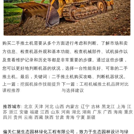
购买二手推土机需要从多个方面进行考虑和判断。了解市场和卖
方信息、检查机器外观和基本功能、检查机械部件、试机操作以
及查看维护记录和历史等都是非常重要的步骤。通过这些步骤，
您可以更好地判断机器的状况，选择一台性能良好、可靠的二手
推土机。最后，关键词：二手推土机购买攻略、判断机器状况。
上一篇：
挖掘机操作技能提升
下一篇：
工程机械推土机品牌对比
课程推荐
与选择建议
推荐城市:
北京
天津
河北
山西
内蒙古
辽宁
吉林
黑龙江
上海
江
苏
浙江
安徽
福建
江西
山东
河南
湖北
湖南
广东
广西
海南
重庆
四川
贵州
云南
西藏
陕西
甘肃
青海
宁夏
新疆
偏关仁黛生态园林绿化工程有限公司，致力于生态园林设计与绿