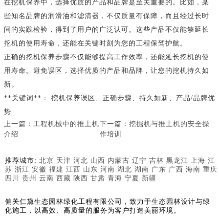
在挖机保养中，选择优质的产品和品牌是至关重要的。比如，某
些知名品牌的润滑油和滤清器，不仅质量有保障，而且经过长时
间的实践检验，得到了用户的广泛认可。这些产品不仅能够延长
挖机的使用寿命，还能在关键时刻为您的工程保驾护航。
正确的挖机保养步骤不仅能够提高工作效率，还能延长挖机的使
用寿命。避免误区，选择优质的产品和品牌，让您的挖机持久如
新。
**关键词**： 挖机保养误区、正确步骤、持久如新、产品/品牌优
势
上一篇：
工程机械中的推土机
下一篇：
挖掘机与推土机的安全操
介绍
作培训
推荐城市:
北京
天津
河北
山西
内蒙古
辽宁
吉林
黑龙江
上海
江
苏
浙江
安徽
福建
江西
山东
河南
湖北
湖南
广东
广西
海南
重庆
四川
贵州
云南
西藏
陕西
甘肃
青海
宁夏
新疆
偏关仁黛生态园林绿化工程有限公司，致力于生态园林设计与绿
化施工，以高效、高质量的服务为客户打造美丽环境。