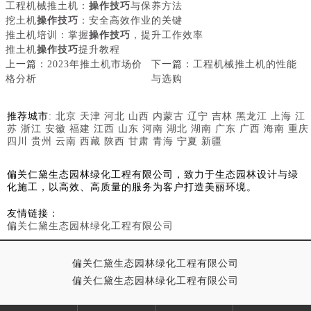
工程机械推土机：
操作技巧
与保养方法
挖土机
操作技巧
：安全高效作业的关键
推土机培训：掌握
操作技巧
，提升工作效率
推土机
操作技巧
提升教程
上一篇：
2023年推土机市场价
下一篇：
工程机械推土机的性能
格分析
与选购
推荐城市:
北京
天津
河北
山西
内蒙古
辽宁
吉林
黑龙江
上海
江
苏
浙江
安徽
福建
江西
山东
河南
湖北
湖南
广东
广西
海南
重庆
四川
贵州
云南
西藏
陕西
甘肃
青海
宁夏
新疆
偏关仁黛生态园林绿化工程有限公司，致力于生态园林设计与绿
化施工，以高效、高质量的服务为客户打造美丽环境。
友情链接：
偏关仁黛生态园林绿化工程有限公司
偏关仁黛生态园林绿化工程有限公司
偏关仁黛生态园林绿化工程有限公司