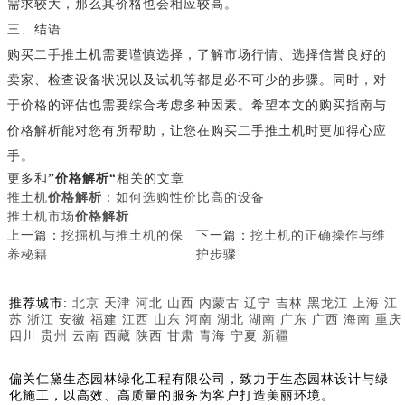
需求较大，那么其价格也会相应较高。
三、结语
购买二手推土机需要谨慎选择，了解市场行情、选择信誉良好的
卖家、检查设备状况以及试机等都是必不可少的步骤。同时，对
于价格的评估也需要综合考虑多种因素。希望本文的购买指南与
价格解析能对您有所帮助，让您在购买二手推土机时更加得心应
手。
更多和
”价格解析“
相关的文章
推土机
价格解析
：如何选购性价比高的设备
推土机市场
价格解析
上一篇：
挖掘机与推土机的保
下一篇：
挖土机的正确操作与维
养秘籍
护步骤
推荐城市:
北京
天津
河北
山西
内蒙古
辽宁
吉林
黑龙江
上海
江
苏
浙江
安徽
福建
江西
山东
河南
湖北
湖南
广东
广西
海南
重庆
四川
贵州
云南
西藏
陕西
甘肃
青海
宁夏
新疆
偏关仁黛生态园林绿化工程有限公司，致力于生态园林设计与绿
化施工，以高效、高质量的服务为客户打造美丽环境。