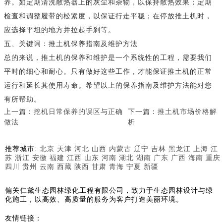
养。如定期清洗散热器上的灰尘和杂物，以保持散热效果；定期
检查和调整履带的松紧度，以保证行走平稳；在停放推土机时，
应选择平坦的地方并拉起手刹等。
五、关键词：推土机保养指南及维护方法
总的来说，推土机的保养和维护是一个系统性的工程，需要我们
平时的细心和耐心。只有做好这些工作，才能保证推土机的正常
运行和延长其使用寿命。希望以上的保养指南及维护方法能对您
有所帮助。
上一篇：
挖机日常保养的误区与正确
下一篇：
推土机市场价格解
做法
析
推荐城市:
北京
天津
河北
山西
内蒙古
辽宁
吉林
黑龙江
上海
江
苏
浙江
安徽
福建
江西
山东
河南
湖北
湖南
广东
广西
海南
重庆
四川
贵州
云南
西藏
陕西
甘肃
青海
宁夏
新疆
偏关仁黛生态园林绿化工程有限公司，致力于生态园林设计与绿
化施工，以高效、高质量的服务为客户打造美丽环境。
友情链接：