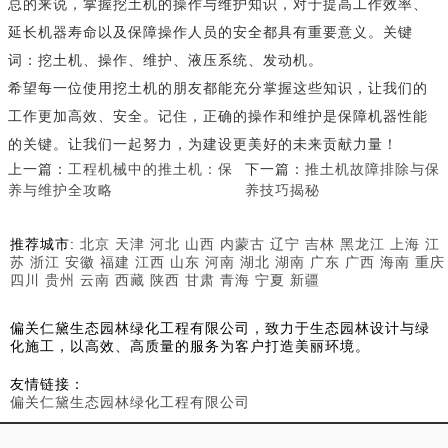
总的来说，掌握挖土机的操作与维护知识，对于提高工作效率、
延长机器寿命以及保障操作人员的安全都具有重要意义。关键
词：挖土机、操作、维护、液压系统、发动机。
希望每一位使用挖土机的朋友都能充分掌握这些知识，让我们的
工作更加高效、安全。记住，正确的操作和维护是保障机器性能
的关键。让我们一起努力，为建设更美好的未来贡献力量！
上一篇：
工程机械中的推土机：保
下一篇：
推土机故障排除与保
养与维护全攻略
养技巧揭秘
推荐城市:
北京
天津
河北
山西
内蒙古
辽宁
吉林
黑龙江
上海
江
苏
浙江
安徽
福建
江西
山东
河南
湖北
湖南
广东
广西
海南
重庆
四川
贵州
云南
西藏
陕西
甘肃
青海
宁夏
新疆
偏关仁黛生态园林绿化工程有限公司，致力于生态园林设计与绿
化施工，以高效、高质量的服务为客户打造美丽环境。
友情链接：
偏关仁黛生态园林绿化工程有限公司